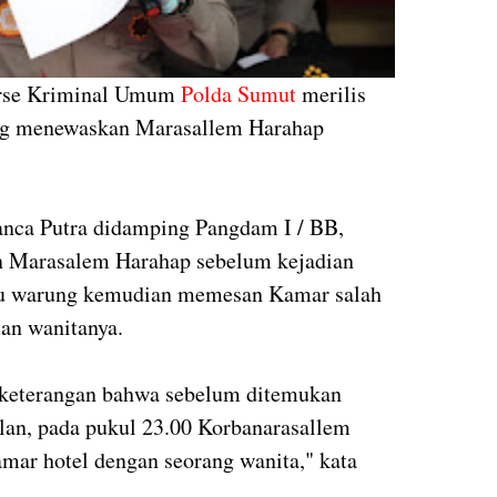
erse Kriminal Umum
Polda Sumut
merilis
ng menewaskan Marasallem Harahap
anca Putra didamping Pangdam I / BB,
n Marasalem Harahap sebelum kejadian
tu warung kemudian memesan Kamar salah
man wanitanya.
t keterangan bahwa sebelum ditemukan
alan, pada pukul 23.00 Korbanarasallem
ar hotel dengan seorang wanita," kata