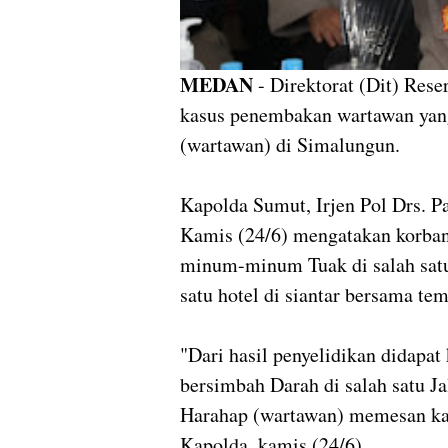
MEDAN
- Direktorat (Dit) Res
kasus penembakan wartawan ya
(wartawan) di Simalungun.
Kapolda Sumut, Irjen Pol Drs. P
Kamis (24/6) mengatakan korba
minum-minum Tuak di salah sa
satu hotel di siantar bersama te
"Dari hasil penyelidikan didapa
bersimbah Darah di salah satu J
Harahap (wartawan) memesan kam
Kapolda, kamis (24/6).