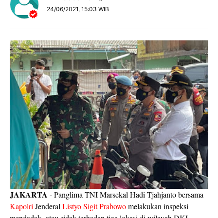
24/06/2021, 15:03 WIB
JAKARTA
- Panglima TNI Marsekal Hadi Tjahjanto bersama
Kapolri
Jenderal
Listyo Sigit Prabowo
melakukan inspeksi
mendadak atau sidak terhadap tiga lokasi di wilayah DKI