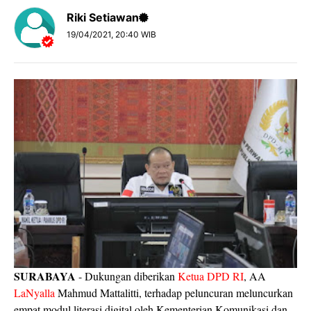
Riki Setiawan
19/04/2021, 20:40 WIB
SURABAYA
- Dukungan diberikan
Ketua DPD RI
, AA
LaNyalla
Mahmud Mattalitti, terhadap peluncuran meluncurkan
empat modul literasi digital oleh Kementerian Komunikasi dan