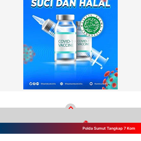
Polda Sumut Tangkap 7 Komplotan B
Copyright ©
2026
wikiberita.com™
- PT Wiki Cakrawala Media