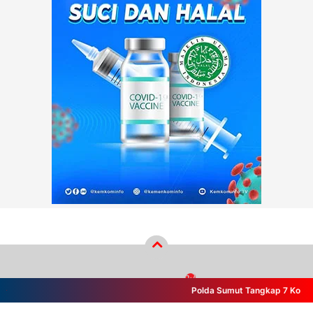
Polda Sumut Tangkap 7 Komplotan
Copyright ©
2026
wikiberita.com™
- PT Wiki Cakrawala Media