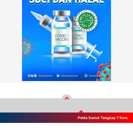
Polda Sumut Tangkap 7 Komplotan B
Copyright ©
2026
wikiberita.com™
- PT Wiki Cakrawala Media