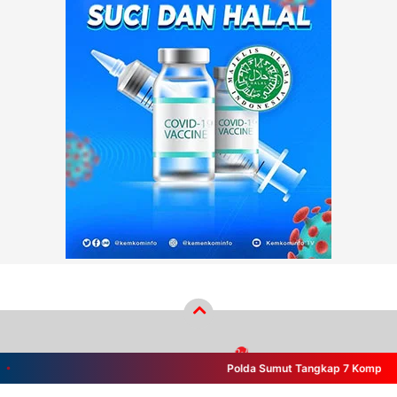
Polda Sumut Tangkap 7 Komplotan Be
Copyright ©
2026
wikiberita.com™
- PT Wiki Cakrawala Media