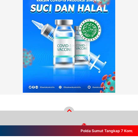
Polda Sumut Tangkap 7 Komplotan B
Copyright ©
2026
wikiberita.com™
- PT Wiki Cakrawala Media