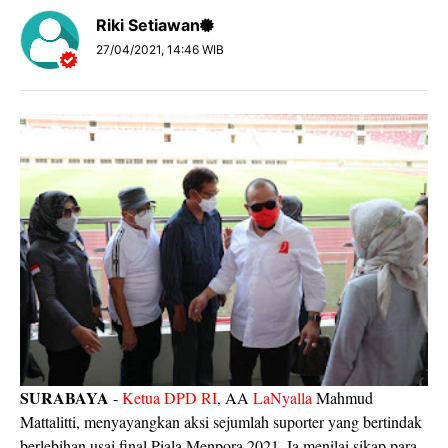
Riki Setiawan
27/04/2021, 14:46 WIB
SURABAYA
-
Ketua DPD RI
, AA
LaNyalla
Mahmud
Mattalitti, menyayangkan aksi sejumlah suporter yang bertindak
berlebihan usai final Piala Menpora 2021. Ia menilai sikap para