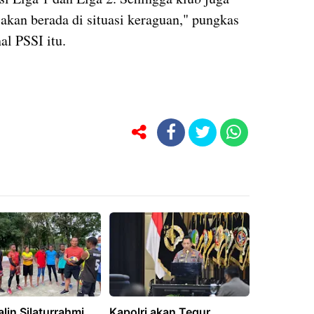
 akan berada di situasi keraguan," pungkas
l PSSI itu.
alin Silaturrahmi,
Kapolri akan Tegur