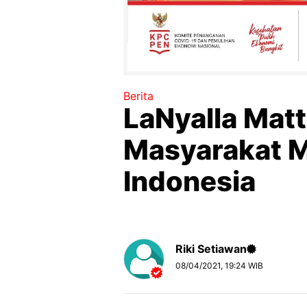
Berita
LaNyalla Matt
Masyarakat M
Indonesia
Riki Setiawan
08/04/2021, 19:24 WIB