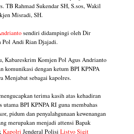
s. TB Rahmad Sukendar SH, S.sos, Wakil
ekjen Misradi, SH.
ndrianto
sendiri didampingi oleh Dir
 Pol Andi Rian Djajadi.
u, Kabareskrim Komjen Pol Agus Andrianto
an komunikasi dengan ketum BPI KPNPA
ya Menjabat sebagai kapolres.
mengucapkan terima kasih atas kehadiran
rus utama BPI KPNPA RI guna membahas
ipikor, pidum dan penyalahgunaan kewenangan
ang merupakan menjadi attensi Bapak
k
Kapolri
Jenderal Polisi
Listyo Sigit