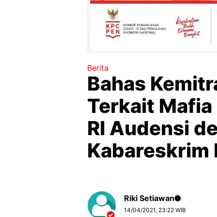
Berita
Bahas Kemitr
Terkait Mafia
RI Audensi d
Kabareskrim 
Riki Setiawan
14/04/2021, 23:22 WIB