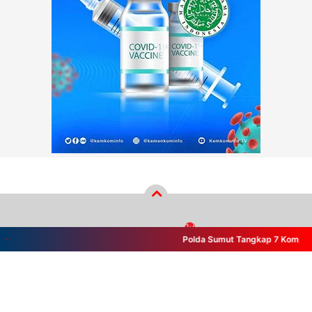
Polda Sumut Tangkap 7 Komplotan B
Copyright ©
2026
wikiberita.com™
- PT Wiki Cakrawala Media