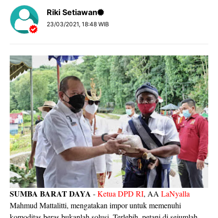
Riki Setiawan
23/03/2021, 18:48 WIB
SUMBA BARAT DAYA
-
Ketua DPD RI
, AA
LaNyalla
Mahmud Mattalitti, mengatakan impor untuk memenuhi
komoditas beras bukanlah solusi. Terlebih, petani di sejumlah